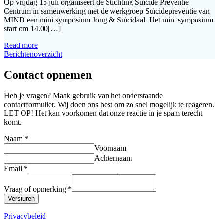
Op vrijdag 15 juli organiseert de Stichting Suïcide Preventie
Centrum in samenwerking met de werkgroep Suïcidepreventie van
MIND een mini symposium Jong & Suïcidaal. Het mini symposium
start om 14.00[…]
Read more
Berichtenoverzicht
Contact opnemen
Heb je vragen? Maak gebruik van het onderstaande
contactformulier. Wij doen ons best om zo snel mogelijk te reageren.
LET OP! Het kan voorkomen dat onze reactie in je spam terecht
komt.
Naam
*
Voornaam
Achternaam
Email
*
Vraag of opmerking
*
Versturen
Privacybeleid