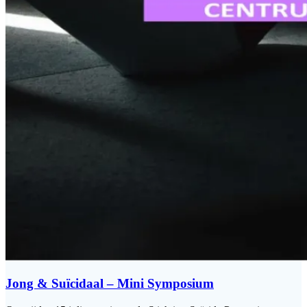
Jong & Suïcidaal – Mini Symposium